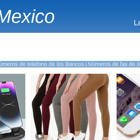
Mexico
L
úmeros de telefono de los Bancos
Números de fax de l
|