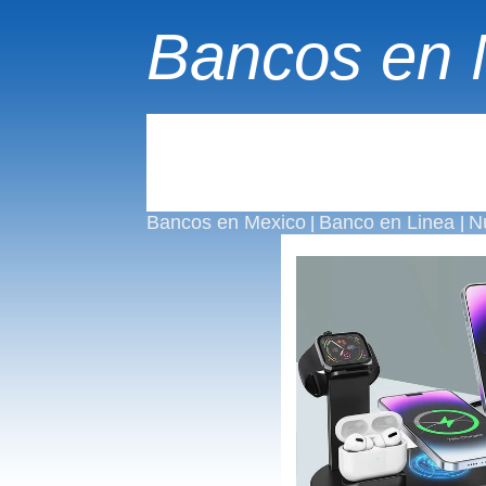
Bancos en 
Bancos en Mexico
Banco en Linea
N
|
|