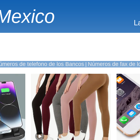
Mexico
L
úmeros de telefono de los Bancos
Números de fax de l
|