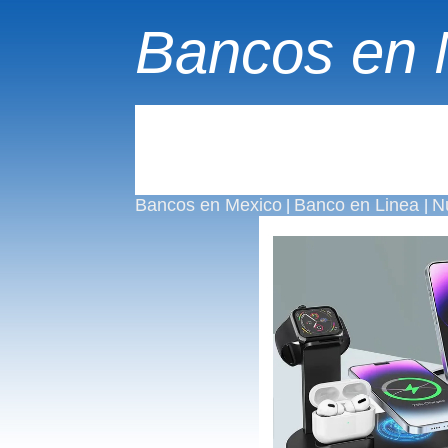
Bancos en 
Bancos en Mexico
Banco en Linea
N
|
|