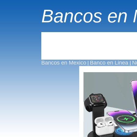
Bancos en 
Bancos en Mexico
Banco en Linea
N
|
|