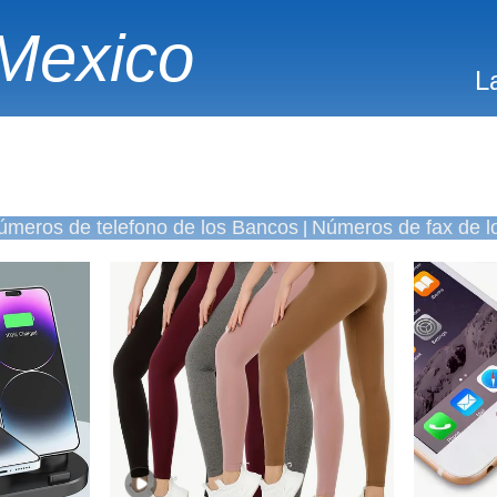
Mexico
L
úmeros de telefono de los Bancos
Números de fax de l
|