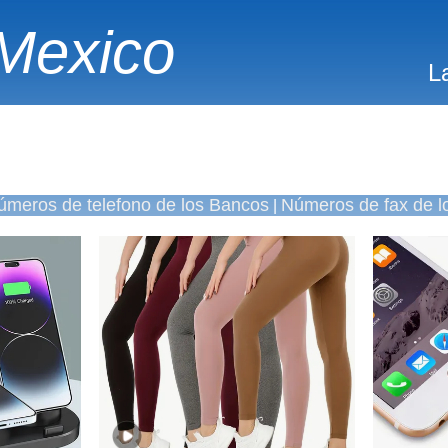
Mexico
L
úmeros de telefono de los Bancos
Números de fax de l
|