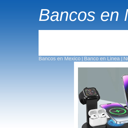
Bancos en 
Bancos en Mexico
Banco en Linea
N
|
|