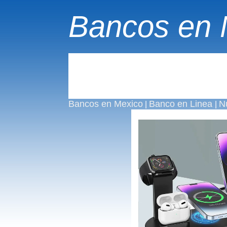
Bancos en 
Bancos en Mexico
Banco en Linea
N
|
|