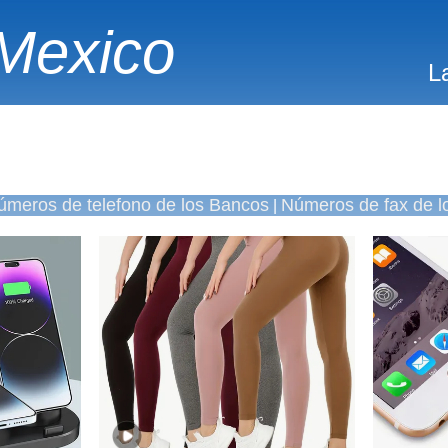
Mexico
L
úmeros de telefono de los Bancos
Números de fax de l
|