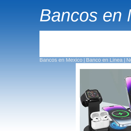
Bancos en 
Bancos en Mexico
Banco en Linea
N
|
|