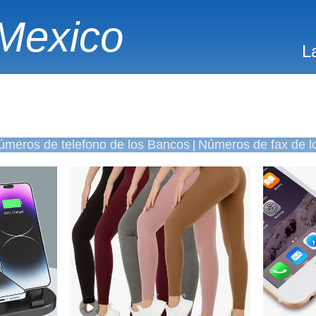
Mexico
L
úmeros de telefono de los Bancos
Números de fax de l
|