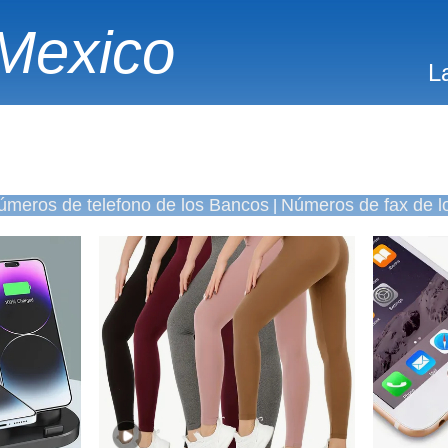
Mexico
L
úmeros de telefono de los Bancos
Números de fax de l
|