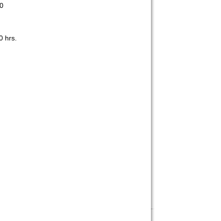
0
 hrs.