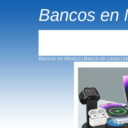
Bancos en 
Bancos en Mexico
Banco en Linea
N
|
|