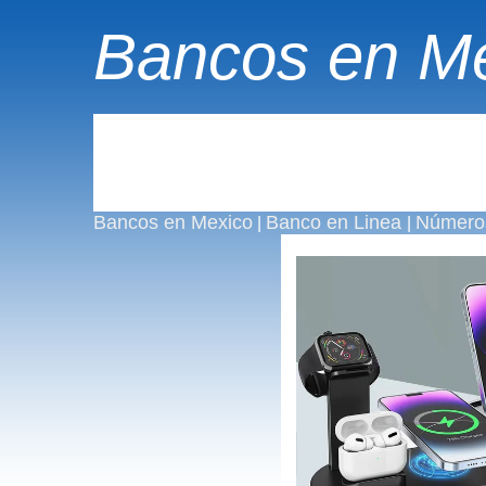
Bancos en M
Bancos en Mexico
Banco en Linea
Números
|
|