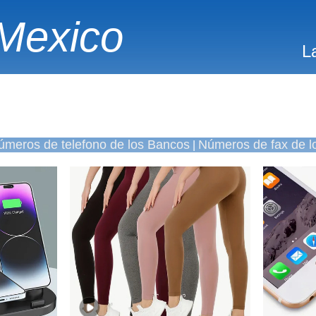
Mexico
L
úmeros de telefono de los Bancos
Números de fax de l
|