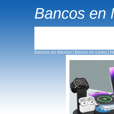
Bancos en 
Bancos en Mexico
Banco en Linea
N
|
|