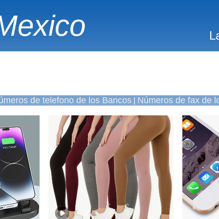
Mexico
L
úmeros de telefono de los Bancos
Números de fax de l
|