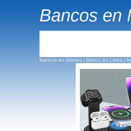
Bancos en 
Bancos en Mexico
Banco en Linea
N
|
|