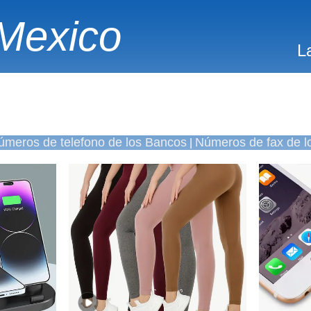
Mexico
L
úmeros de telefono de los Bancos
Números de fax de l
|