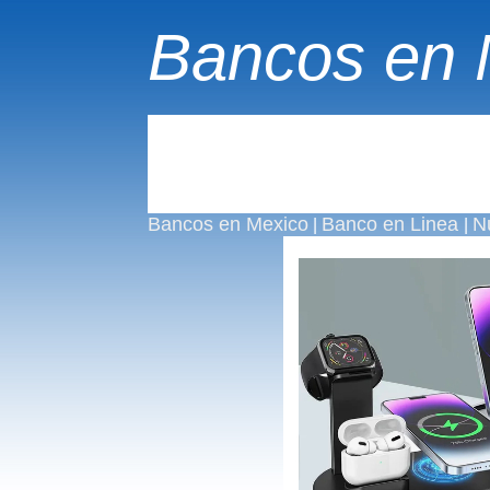
Bancos en 
Bancos en Mexico
Banco en Linea
N
|
|