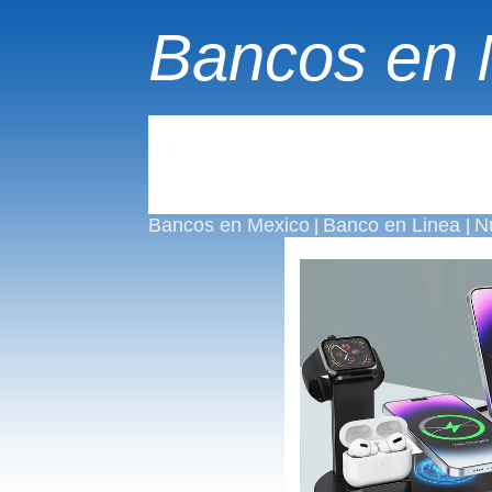
Bancos en 
Bancos en Mexico
Banco en Linea
N
|
|