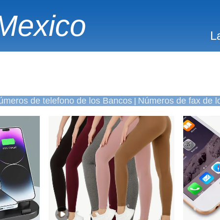
Mexico
L
úmeros de telefono de los Bancos
Números de fax de l
|