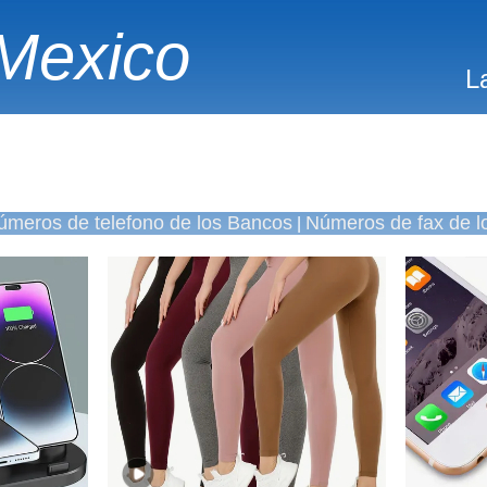
Mexico
L
úmeros de telefono de los Bancos
Números de fax de l
|