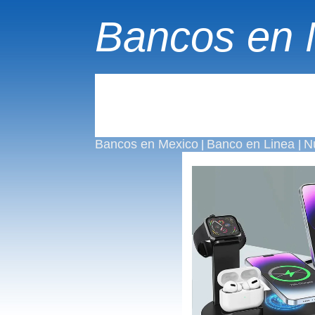
Bancos en 
Bancos en Mexico
Banco en Linea
N
|
|