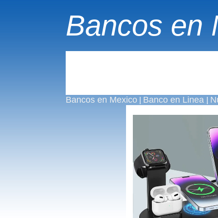
Bancos en 
Bancos en Mexico
Banco en Linea
N
|
|