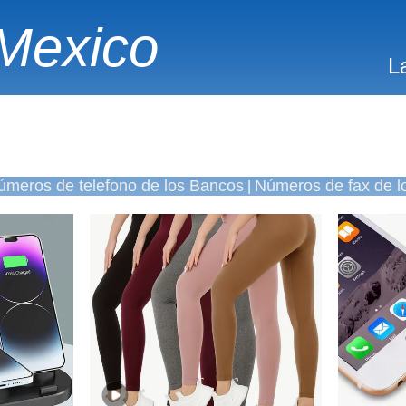
Mexico
L
úmeros de telefono de los Bancos
Números de fax de l
|