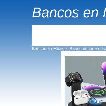
Bancos en 
Bancos en Mexico
Banco en Linea
N
|
|