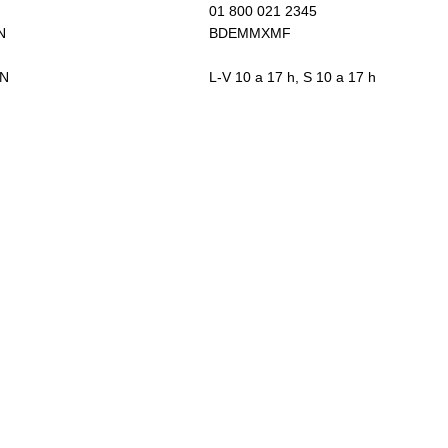
01 800 021 2345
N
BDEMMXMF
ON
L-V 10 a 17 h, S 10 a 17 h