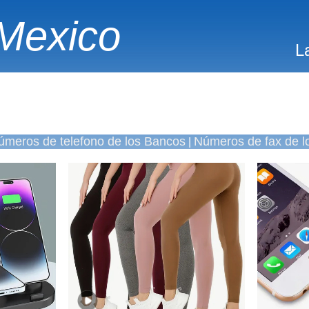
Mexico
L
úmeros de telefono de los Bancos
Números de fax de l
|