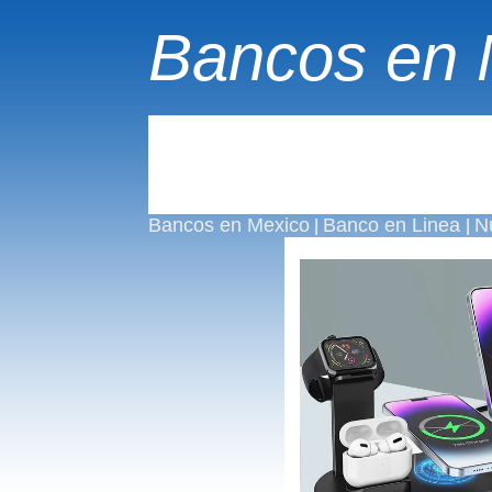
Bancos en 
Bancos en Mexico
Banco en Linea
N
|
|