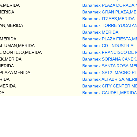
A,MERIDA
Banamex PLAZA DORADA,
MERIDA
Banamex GRAN PLAZA,ME
A
Banamex ITZAES,MERIDA
AN,MERIDA
Banamex TORRE YUCATA
Banamex MERIDA
,MERIDA
Banamex PLAZA FIESTA,M
AL UMAN,MERIDA
Banamex CD. INDUSTRIA
E MONTEJO,MERIDA
Banamex FRANCISCO DE
EK,MERIDA
Banamex SORIANA CANEK
MERIDA
Banamex SANTA ROSA,ME
 PLAZA MERIDA
Banamex SP12. MACRO P
RIDA
Banamex ALTABRISA,MERI
 MERIDA
Banamex CITY CENTER M
DA
Banamex CAUDEL,MERIDA