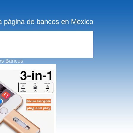
a página de bancos en Mexico
os Bancos