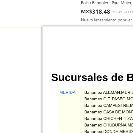
Sucursales de
MERIDA
Banamex ALEMAN,MERI
Banamex C.F. PASEO M
Banamex CAMPESTRE,
Banamex CASA DE MON
Banamex CHICHEN-ITZA
Banamex CHUBURNA,M
Banamex DONDE,MERID