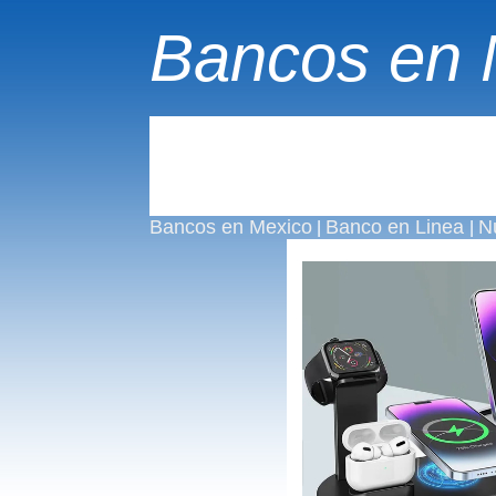
Bancos en 
Bancos en Mexico
Banco en Linea
N
|
|