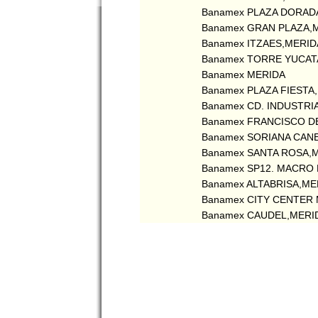
Banamex PLAZA DORAD
Banamex GRAN PLAZA,
Banamex ITZAES,MERID
Banamex TORRE YUCAT
Banamex MERIDA
Banamex PLAZA FIESTA
Banamex CD. INDUSTRI
Banamex FRANCISCO D
Banamex SORIANA CAN
Banamex SANTA ROSA,
Banamex SP12. MACRO
Banamex ALTABRISA,ME
Banamex CITY CENTER
Banamex CAUDEL,MERI