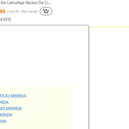
NTEJO,MERIDA
RIDA
JO,MERIDA
MERIDA
IDA