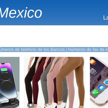
Mexico
L
úmeros de telefono de los Bancos
Números de fax de l
|