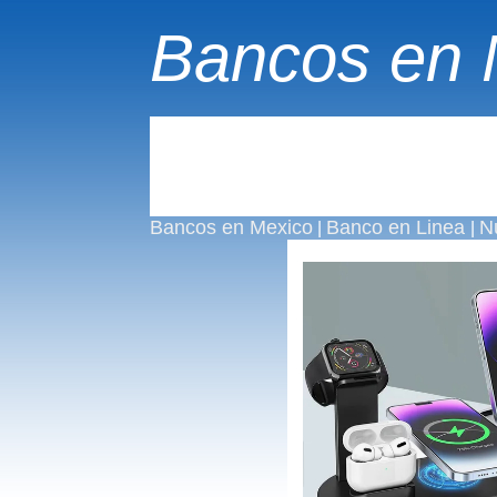
Bancos en 
Bancos en Mexico
Banco en Linea
N
|
|