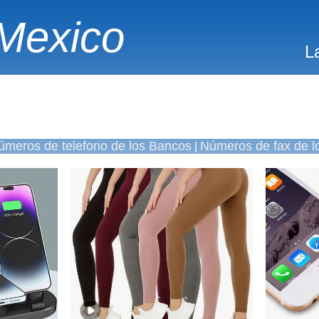
Mexico
L
úmeros de telefono de los Bancos
Números de fax de l
|