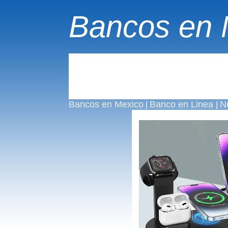
Bancos en 
Bancos en Mexico
Banco en Linea
N
|
|