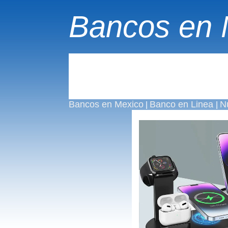
Bancos en 
Bancos en Mexico
Banco en Linea
N
|
|