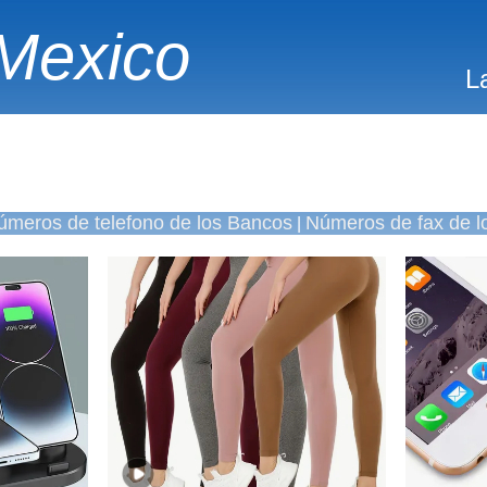
Mexico
L
úmeros de telefono de los Bancos
Números de fax de l
|