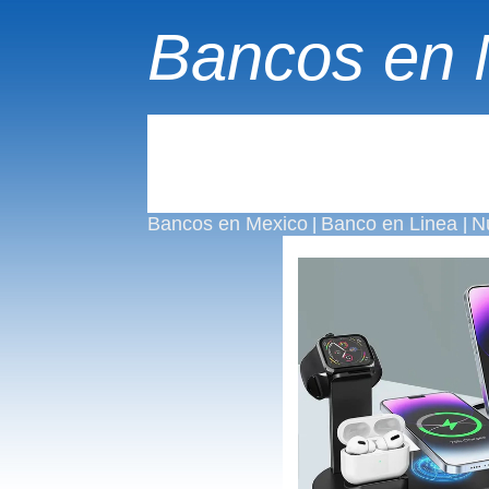
Bancos en 
Bancos en Mexico
Banco en Linea
N
|
|