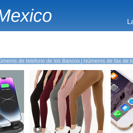
Mexico
L
úmeros de telefono de los Bancos
Números de fax de l
|