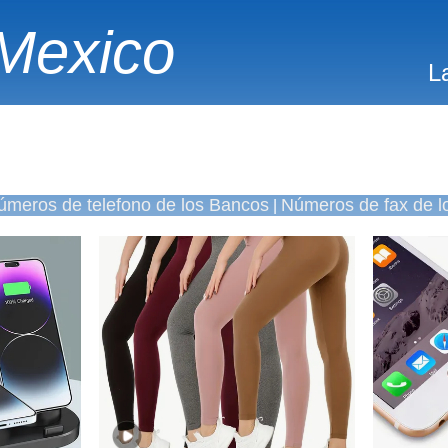
Mexico
L
úmeros de telefono de los Bancos
Números de fax de l
|