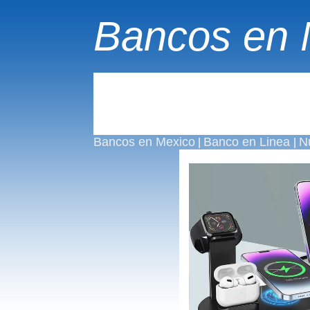
Bancos en 
Bancos en Mexico
Banco en Linea
N
|
|