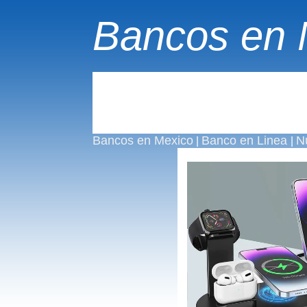
Bancos en 
Bancos en Mexico
Banco en Linea
N
|
|