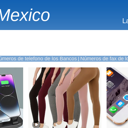
Mexico
L
úmeros de telefono de los Bancos
Números de fax de l
|