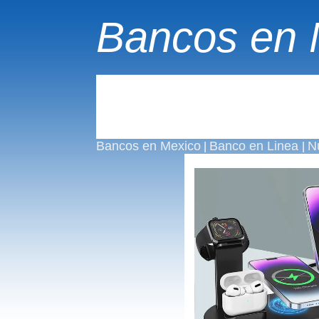
Bancos en 
Bancos en Mexico
Banco en Linea
N
|
|