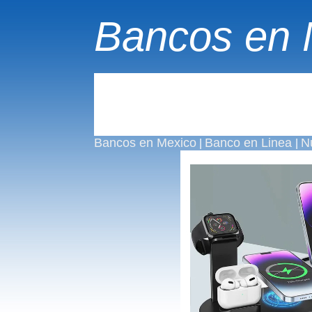
Bancos en 
Bancos en Mexico
Banco en Linea
N
|
|