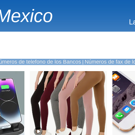
Mexico
L
úmeros de telefono de los Bancos
Números de fax de l
|