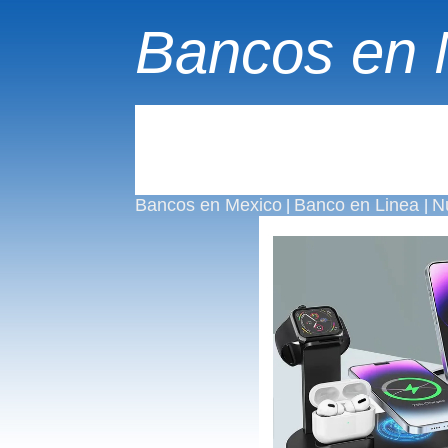
Bancos en 
Bancos en Mexico
Banco en Linea
N
|
|