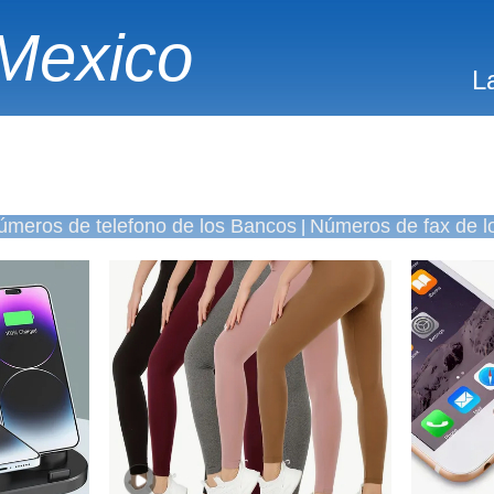
Mexico
L
úmeros de telefono de los Bancos
Números de fax de l
|