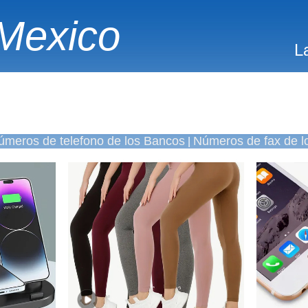
Mexico
L
úmeros de telefono de los Bancos
Números de fax de l
|