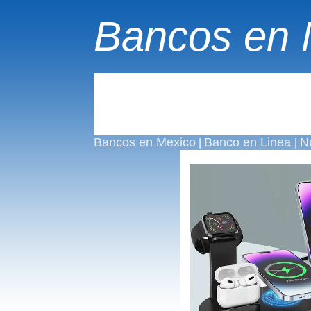
Bancos en 
Bancos en Mexico
Banco en Linea
N
|
|