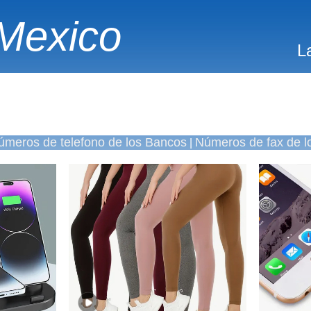
Mexico
L
úmeros de telefono de los Bancos
Números de fax de l
|