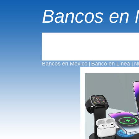
Bancos en 
Bancos en Mexico
Banco en Linea
N
|
|