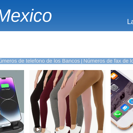
Mexico
L
úmeros de telefono de los Bancos
Números de fax de l
|