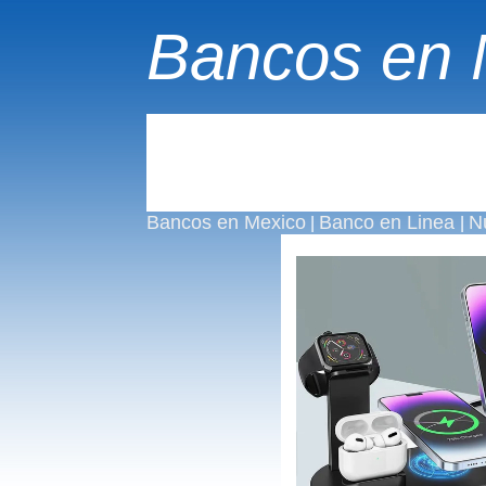
Bancos en 
Bancos en Mexico
Banco en Linea
N
|
|