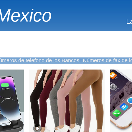
Mexico
L
úmeros de telefono de los Bancos
Números de fax de l
|