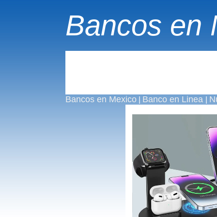
Bancos en 
Bancos en Mexico
Banco en Linea
N
|
|