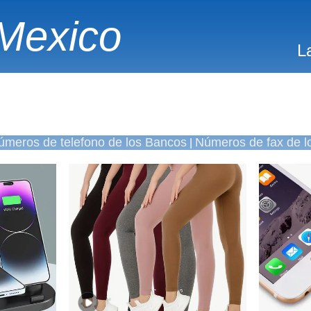
Mexico
L
úmeros de telefono de los Bancos
Números de fax de l
|