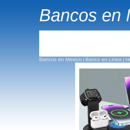
Bancos en 
Bancos en Mexico
Banco en Linea
N
|
|