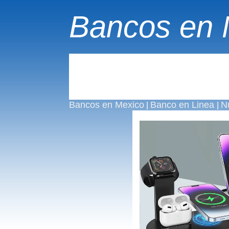
Bancos en 
Bancos en Mexico
Banco en Linea
N
|
|