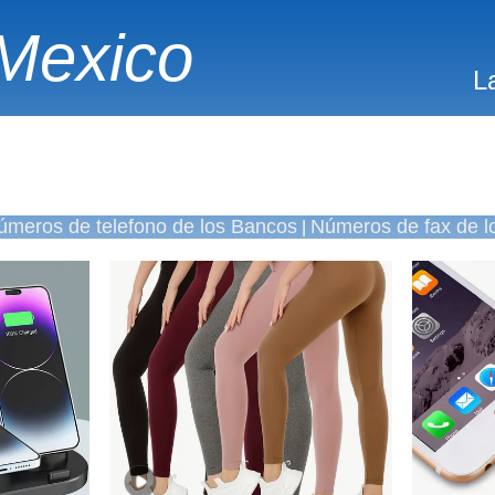
Mexico
L
úmeros de telefono de los Bancos
Números de fax de l
|