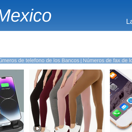
Mexico
L
úmeros de telefono de los Bancos
Números de fax de l
|