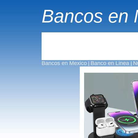
Bancos en 
Bancos en Mexico
Banco en Linea
N
|
|