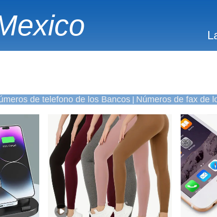
Mexico
L
úmeros de telefono de los Bancos
Números de fax de l
|