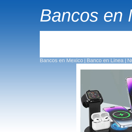
Bancos en 
Bancos en Mexico
Banco en Linea
N
|
|