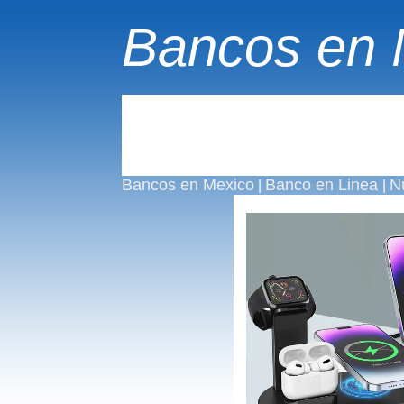
Bancos en 
Bancos en Mexico
Banco en Linea
N
|
|