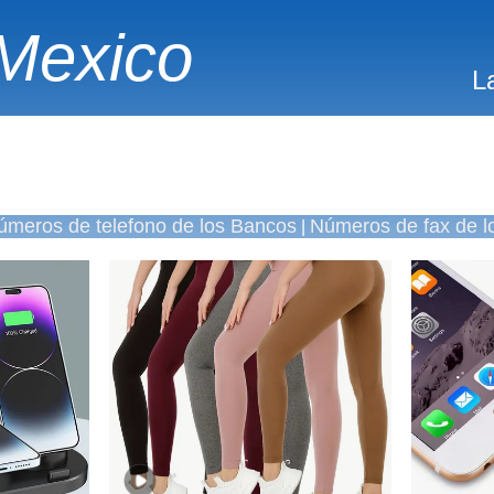
Mexico
L
úmeros de telefono de los Bancos
Números de fax de l
|