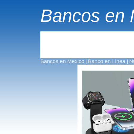
Bancos en 
Bancos en Mexico
Banco en Linea
N
|
|