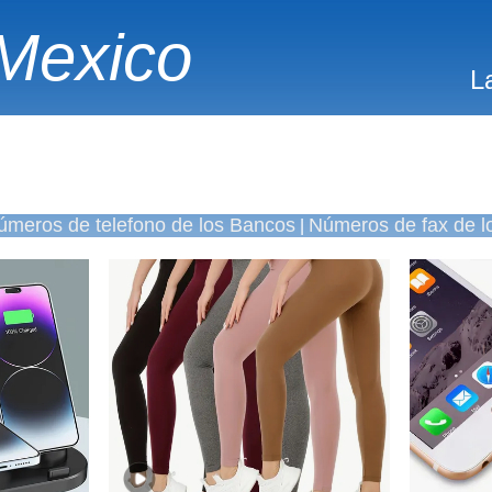
Mexico
L
úmeros de telefono de los Bancos
Números de fax de l
|