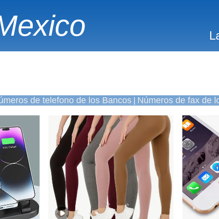
Mexico
L
úmeros de telefono de los Bancos
Números de fax de l
|