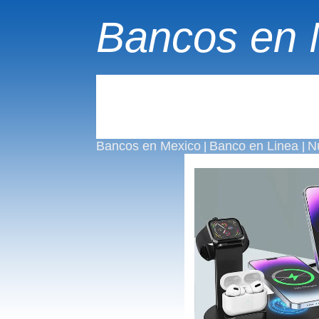
Bancos en 
Bancos en Mexico
Banco en Linea
N
|
|