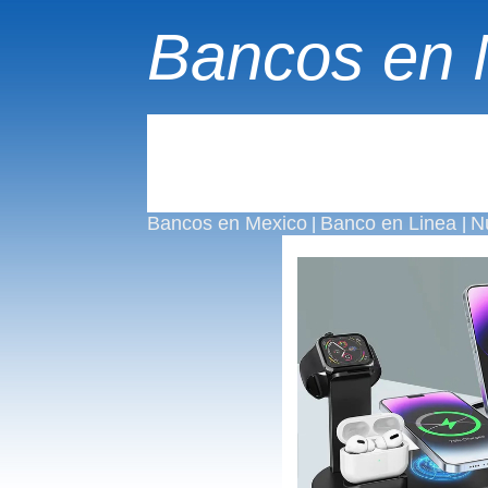
Bancos en 
Bancos en Mexico
Banco en Linea
N
|
|