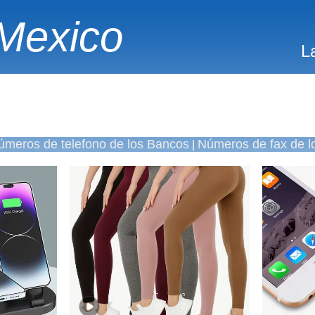
Mexico
L
úmeros de telefono de los Bancos
Números de fax de l
|