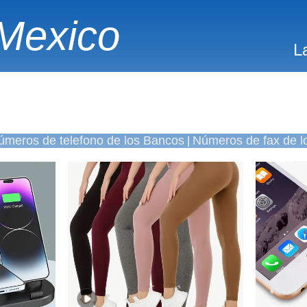
Mexico
L
úmeros de telefono de los Bancos
Números de fax de l
|