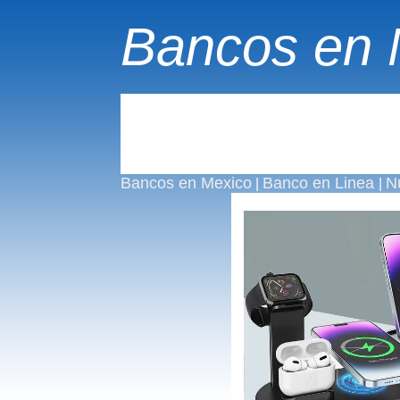
Bancos en 
Bancos en Mexico
Banco en Linea
N
|
|