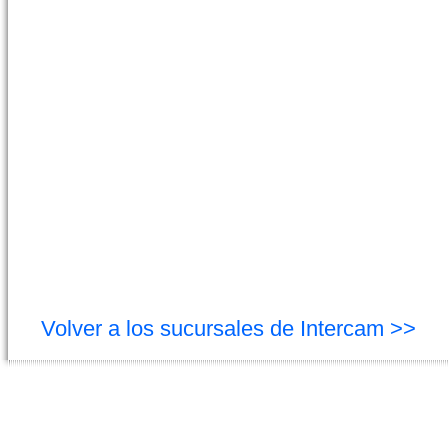
Volver a los sucursales de Intercam >>