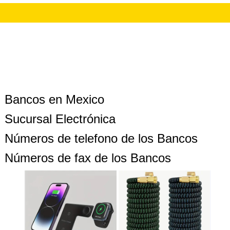
Bancos en Mexico
Sucursal Electrónica
Números de telefono de los Bancos
Números de fax de los Bancos