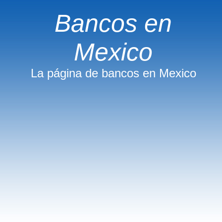
Bancos en
Mexico
La página de bancos en Mexico