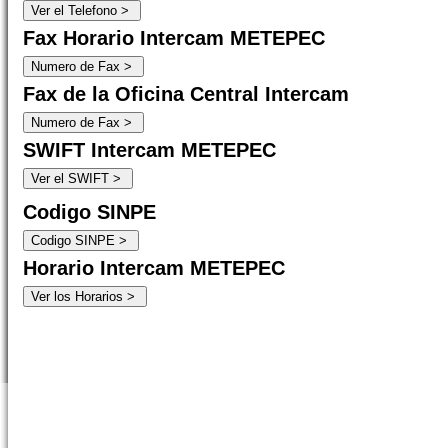
Fax Horario Intercam METEPEC
Fax de la Oficina Central Intercam
SWIFT Intercam METEPEC
Codigo SINPE
Horario Intercam METEPEC