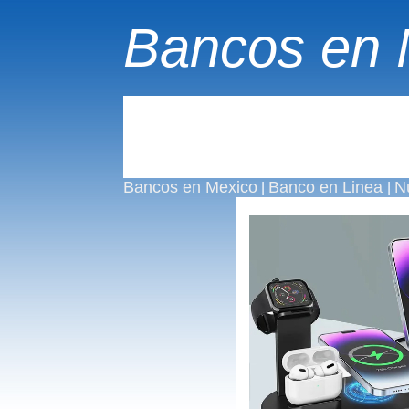
Bancos en 
Bancos en Mexico
Banco en Linea
N
|
|