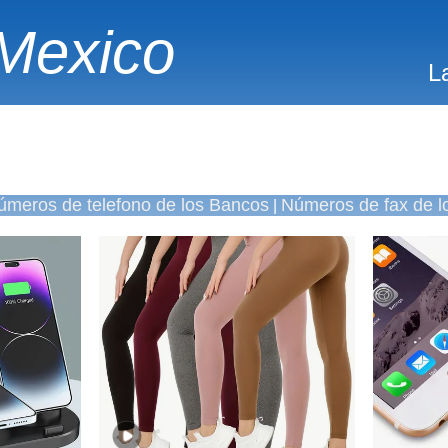
Mexico
L
úmeros de telefono de los Bancos
Números de fax de l
|