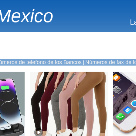
Mexico
L
úmeros de telefono de los Bancos
Números de fax de l
|