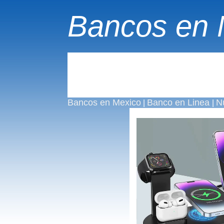
Bancos en 
Bancos en Mexico
Banco en Linea
N
|
|