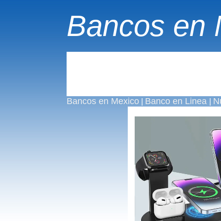
Bancos en 
Bancos en Mexico
Banco en Linea
N
|
|