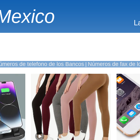
Mexico
L
úmeros de telefono de los Bancos
Números de fax de l
|