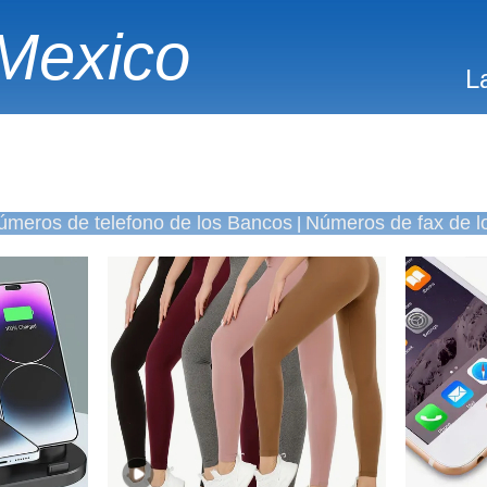
Mexico
L
úmeros de telefono de los Bancos
Números de fax de l
|