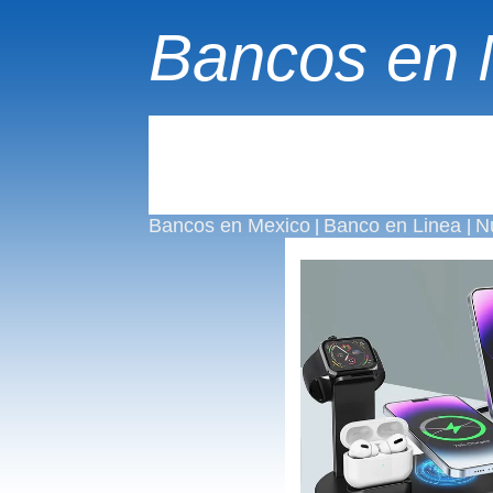
Bancos en 
Bancos en Mexico
Banco en Linea
N
|
|